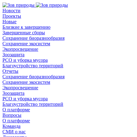
Новости
Проекты
Новые
Близкие к завершению
Завершенные сборы
Сохранение биоразнообразия
Сохранение экосистем
Экопросвещение
Зоозащита
РСО и уборка мусора
Благоустройство территорий
Отчеты
Сохранение биоразнообразия
Сохранение экосистем
Экопросвещение
Зоозащита
РСО и уборка мусора
Благоустройство территорий
О платформе
Вопросы
О платформе
Команда
СМИ о нас