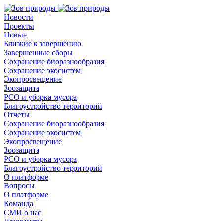
Новости
Проекты
Новые
Близкие к завершению
Завершенные сборы
Сохранение биоразнообразия
Сохранение экосистем
Экопросвещение
Зоозащита
РСО и уборка мусора
Благоустройство территорий
Отчеты
Сохранение биоразнообразия
Сохранение экосистем
Экопросвещение
Зоозащита
РСО и уборка мусора
Благоустройство территорий
О платформе
Вопросы
О платформе
Команда
СМИ о нас