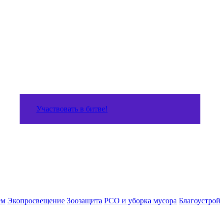
Участвовать в битве!
ем
Экопросвещение
Зоозащита
РСО и уборка мусора
Благоустро