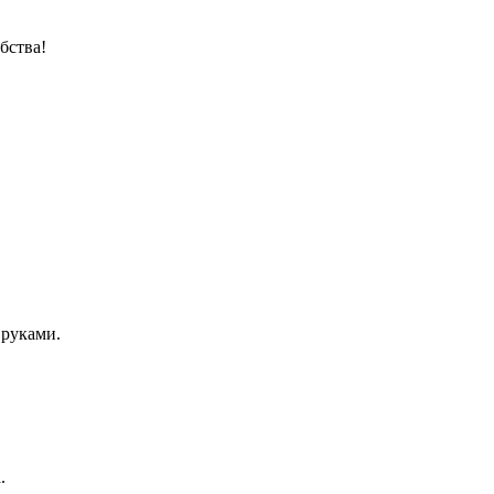
бства!
 руками.
.