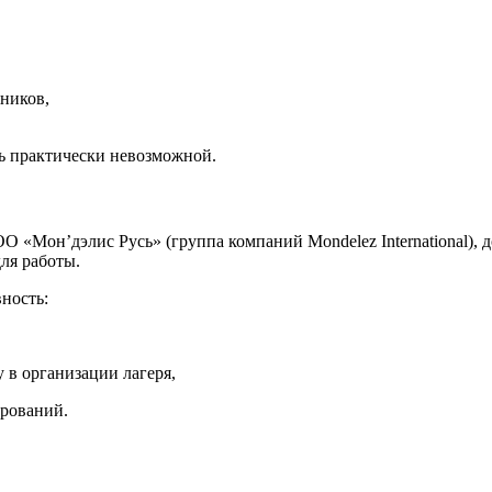
яников,
ь практически невозможной.
О «Мон’дэлис Русь» (группа компаний Mondelez International)
ля работы.
ность:
 в организации лагеря,
ирований.