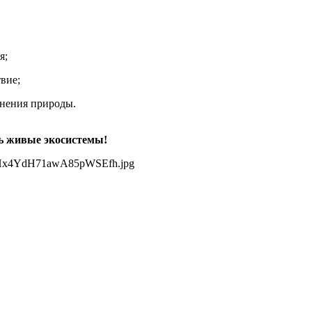
я;
вие;
анения природы.
ть живые экосистемы!