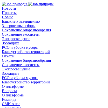
Новости
Проекты
Новые
Близкие к завершению
Завершенные сборы
Сохранение биоразнообразия
Сохранение экосистем
Экопросвещение
Зоозащита
РСО и уборка мусора
Благоустройство территорий
Отчеты
Сохранение биоразнообразия
Сохранение экосистем
Экопросвещение
Зоозащита
РСО и уборка мусора
Благоустройство территорий
О платформе
Вопросы
О платформе
Команда
СМИ о нас