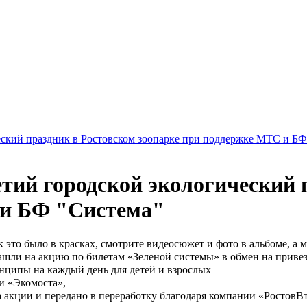
еский праздник в Ростовском зоопарке при поддержке МТС и БФ
етий городской экологический 
 и БФ "Система"
ак это было в красках, смотрите видеосюжет и фото в альбоме, 
зашли на акцию по билетам «Зеленой системы» в обмен на приве
ципы на каждый день для детей и взрослых
и «Экомоста»,
а акции и передано в переработку благодаря компании «РостовВ